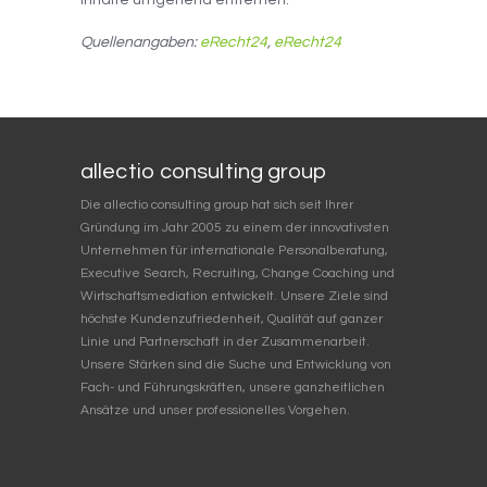
Inhalte umgehend entfernen.
Quellenangaben:
eRecht24
,
eRecht24
allectio consulting group
Die allectio consulting group hat sich seit Ihrer
Gründung im Jahr 2005 zu einem der innovativsten
Unternehmen für internationale Personalberatung,
Executive Search, Recruiting, Change Coaching und
Wirtschaftsmediation entwickelt. Unsere Ziele sind
höchste Kundenzufriedenheit, Qualität auf ganzer
Linie und Partnerschaft in der Zusammenarbeit.
Unsere Stärken sind die Suche und Entwicklung von
Fach- und Führungskräften, unsere ganzheitlichen
Ansätze und unser professionelles Vorgehen.